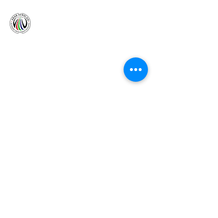
الجسر، تحت رعاية صاحبة السمو الملكة زينب، هي
منظمة عربية إفريقية تأسست بهدف تعزيز وتحسين
العلاقات الاقتصادية والثقافية والدولية بين الدول العربية
في الشرق الأوسط وأفريقيا.
تابعنا
عنوان
مكتب دبي
الطابق 41، برج الإمارات، شارع الشيخ زايد،
صندوق بريد 31303
دبي، الإمارات العربية المتحدة
المكتب النيجيري
الطابق الرابع، برج C، ساحة تشيرشجيت، المنطقة
العقارية AO، شارع الدستور، أبوجا، 900211، نيجيريا.
النشرة الإخبارية