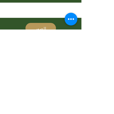
الصور
المنتدى الاقتصادي العربي الأفريقي
تحميل المزيد
"هل أنت مستعد للانضمام إلى
مهمتنا؟"