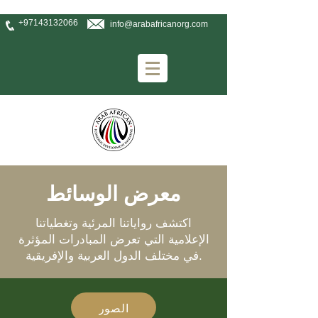
+97143132066
info@arabafricanorg.com
معرض الوسائط
اكتشف رواياتنا المرئية وتغطياتنا
الإعلامية التي تعرض المبادرات المؤثرة
في مختلف الدول العربية والإفريقية.
الصور